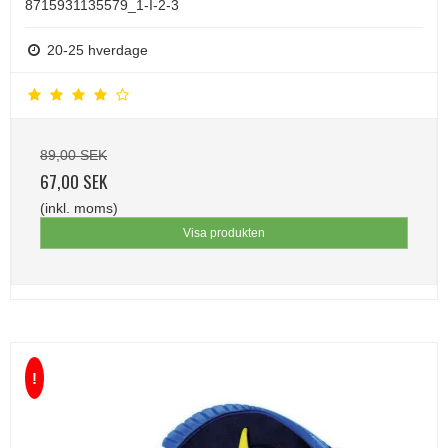
8715931135579_1-I-2-3
20-25 hverdage
89,00 SEK
67,00 SEK
(inkl. moms)
Visa produkten
!