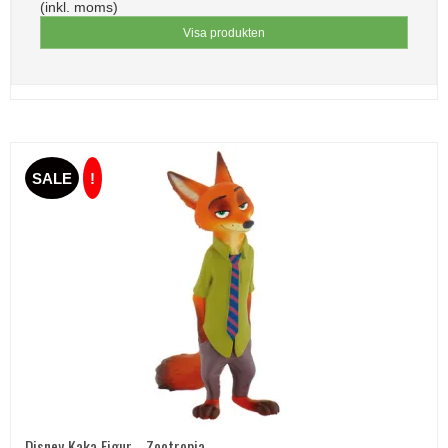
(inkl. moms)
Visa produkten
SALE
!
Disney Kaka Figur - Zootropia