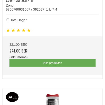
Zone PEILI Skål - 1l
Zone
5708760631087 / 362037_1-L-7-4
Inte i lager
321,00 SEK
241,00 SEK
(inkl. moms)
Visa produkten
SALE