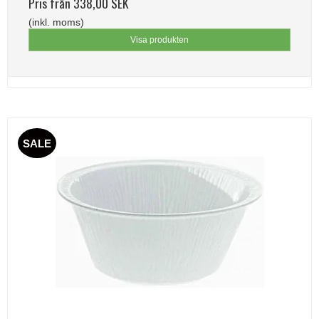
Pris från
338,00 SEK
(inkl. moms)
Visa produkten
SALE