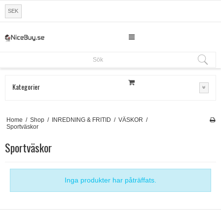
SEK
Sök
Sök
Kategorier
Home
/
Shop
/
INREDNING & FRITID
/
VÄSKOR
/
Sportväskor
Sportväskor
Inga produkter har påträffats.