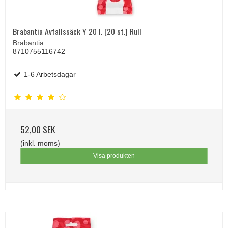
Brabantia Avfallssäck Y 20 l. [20 st.] Rull
Brabantia
8710755116742
1-6 Arbetsdagar
52,00 SEK
(inkl. moms)
Visa produkten