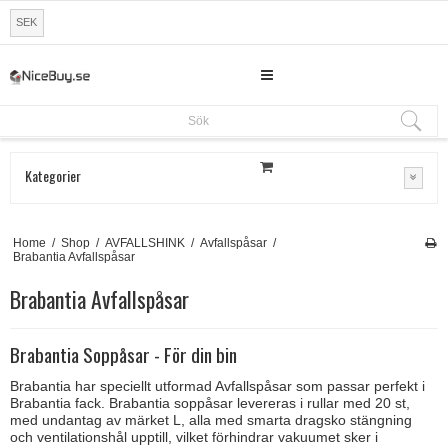
SEK
Sök
Sök
Kategorier
Home
/
Shop
/
AVFALLSHINK
/
Avfallspåsar
/
Brabantia Avfallspåsar
Brabantia Avfallspåsar
Brabantia Soppåsar - För din bin
Brabantia har speciellt utformad Avfallspåsar som passar perfekt i
Brabantia fack. Brabantia soppåsar levereras i rullar med 20 st,
med undantag av märket L, alla med smarta dragsko stängning
och ventilationshål upptill, vilket förhindrar vakuumet sker i