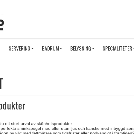
SERVERING
BADRUM
BELYSNING
SPECIALITETER
T
odukter
du ett stort urval av skönhetsprodukter.
 perfekta sminkspegel med eller utan ljus och kanske med inbyggd se
ågon ny vikt med fettmätare som tidsfrister eller nödvändigt i framtiden