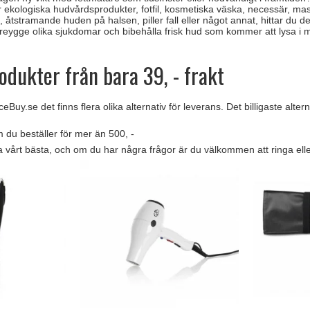
er ekologiska hudvårdsprodukter, fotfil, kosmetiska väska, necessär, mass
al, åtstramande huden på halsen, piller fall eller något annat, hittar du 
foreygge olika sjukdomar och bibehålla frisk hud som kommer att lysa i 
dukter från bara 39, - frakt
uy.se det finns flera olika alternativ för leverans. Det billigaste alterna
 du beställer för mer än 500, -
a vårt bästa, och om du har några frågor är du välkommen att ringa elle