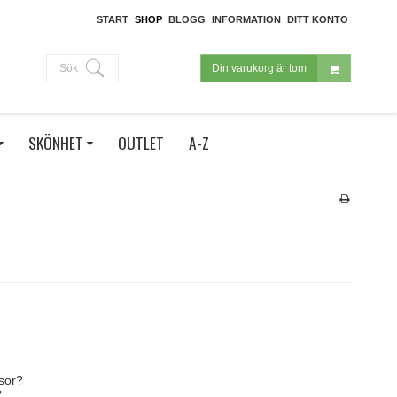
START
SHOP
BLOGG
INFORMATION
DITT KONTO
Sök
Din varukorg är tom
SKÖNHET
OUTLET
A-Z
nsor?
?