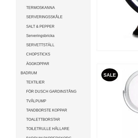
TERMOSKANNA
SERVERINGSSKÅLE
SALT & PEPPER
Serveringsbricka
SERVETTSTÄLL
CHOPSTICKS
ÄGGKOPPAR
BADRUM
SALE
TEXTILIER
FÖR DUSCH GARDINSTÅNG
TVÅLPUMP
TANDBORSTE KOPPAR
TOALETTBORSTAR
TOILETRULLE HÅLLARE