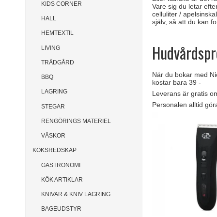
KIDS CORNER
Vare sig du letar eft
celluliter / apelsinsk
HALL
själv, så att du kan 
HEMTEXTIL
Hudvårdspro
LIVING
TRÄDGÅRD
När du bokar med NiceB
BBQ
kostar bara 39 -
LAGRING
Leverans är gratis om
Personalen alltid gör
STEGAR
RENGÖRINGS MATERIEL
VÄSKOR
KÖKSREDSKAP
GASTRONOMI
KÖK ARTIKLAR
KNIVAR & KNIV LAGRING
BAGEUDSTYR