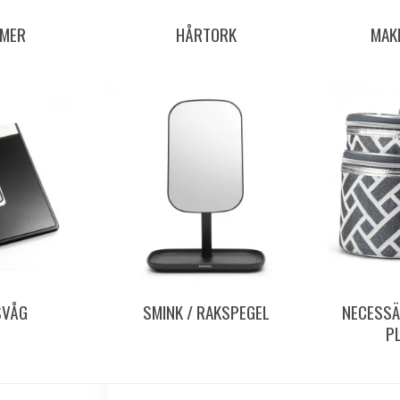
MMER
HÅRTORK
MAK
SVÅG
SMINK / RAKSPEGEL
NECESSÄ
P