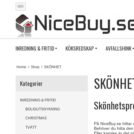
SEK
INREDNING & FRITID
KÖKSREDSKAP
AVFALLSHINK
Home
/
Shop
/
SKÖNHET
SKÖNHE
Kategorier
INREDNING & FRITID
Skönhetspr
BOLIGUTSNYKNING
CHRISTMAS
På NiceBuy.se hittar 
TVÄTT
Behöver du hitta den
Eller kanske är det n