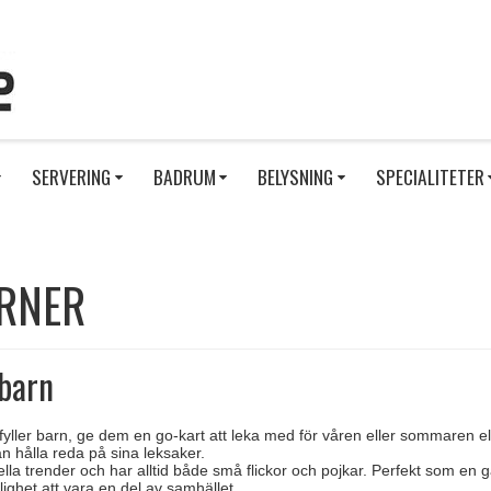
SERVERING
BADRUM
BELYSNING
SPECIALITETER
ORNER
 barn
yller barn, ge dem en go-kart att leka med för våren eller sommaren ell
an hålla reda på sina leksaker.
ella trender och har alltid både små flickor och pojkar. Perfekt som en 
jlighet att vara en del av samhället.