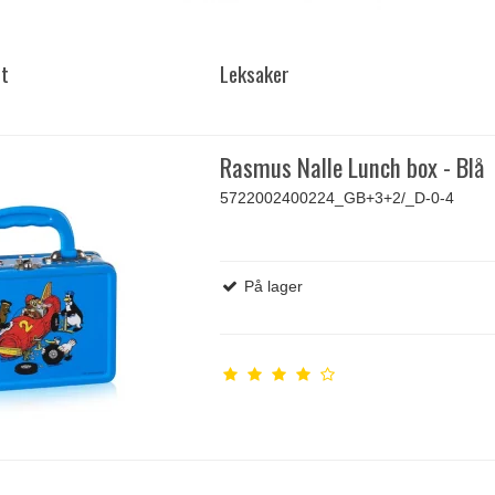
rt
Leksaker
Rasmus Nalle Lunch box - Blå
5722002400224_GB+3+2/_D-0-4
På lager