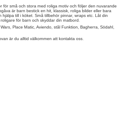
or för små och stora med roliga motiv och följer den nuvarande
åva är barn bestick en hit, klassisk, roliga bilder eller bara
älpa till i köket. Små tillbehör pinnar, wraps etc. Låt din
te roligare för barn och skyddar din matbord.
 Wars, Place Matic, Aviendo, stål Funktion, Bagherra, Södahl,
s ovan är du alltid välkommen att kontakta oss.