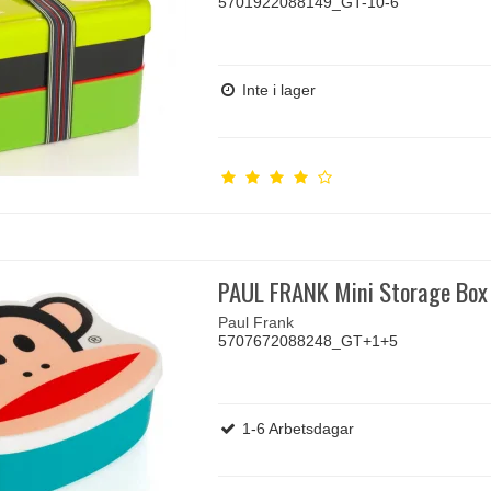
5701922088149_GT-10-6
Inte i lager
PAUL FRANK Mini Storage Box 
Paul Frank
5707672088248_GT+1+5
1-6 Arbetsdagar