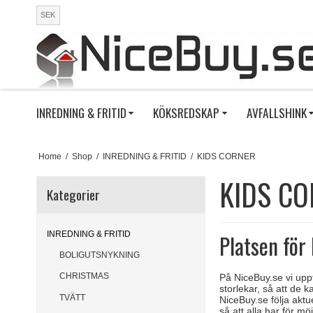
SEK
INREDNING & FRITID
KÖKSREDSKAP
AVFALLSHINK
Home
/
Shop
/
INREDNING & FRITID
/
KIDS CORNER
KIDS C
Kategorier
INREDNING & FRITID
Platsen för
BOLIGUTSNYKNING
CHRISTMAS
På NiceBuy.se vi uppf
storlekar, så att de k
TVÄTT
NiceBuy.se följa aktu
så att alla har för mö