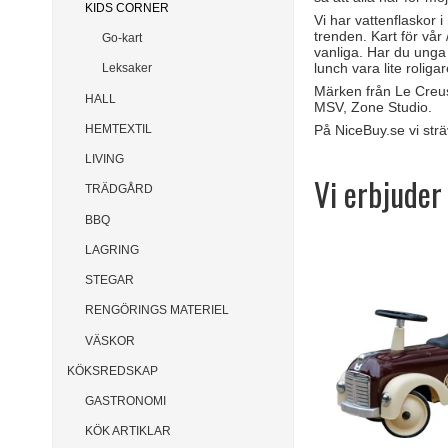
KIDS CORNER
Vi har vattenflaskor
trenden. Kart för vår
Go-kart
vanliga. Har du unga 
lunch vara lite roliga
Leksaker
Märken från Le Creuse
HALL
MSV, Zone Studio.
HEMTEXTIL
På NiceBuy.se vi strä
LIVING
Vi erbjuder 
TRÄDGÅRD
BBQ
LAGRING
STEGAR
RENGÖRINGS MATERIEL
VÄSKOR
KÖKSREDSKAP
GASTRONOMI
KÖK ARTIKLAR