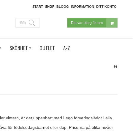
START
SHOP
BLOGG
INFORMATION
DITT KONTO
Sök
Din varukorg är tom
SKÖNHET
OUTLET
A-Z
er vintern, är det uppenbart med Lego förvaringslådor i alla
gåva för födelsedagsbarnet eller dop. Priserna på olika nivåer