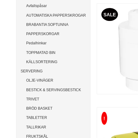
Avfallspåsar
SALE
AUTOMATISKA PAPPERSKROGAR
BRABANTIA SOPTUNNA
PAPPERSKORGAR
Pedalhinkar
TOPPMATAD BIN
KÄLLSORTERING
SERVERING
OLJE-VINÄGER
BESTICK & SERVINGSBESTICK
TRIVET
BRÖD BASKET
TABLETTER
!
TALLRIKAR
FRUKTSKÅL