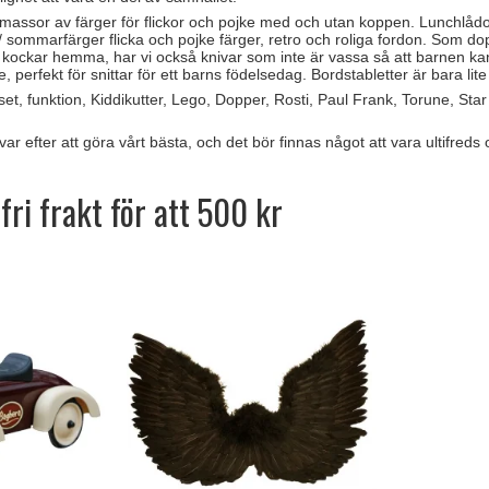
 i massor av färger för flickor och pojke med och utan koppen. Lunchlåd
 / sommarfärger flicka och pojke färger, retro och roliga fordon. Som dopg
kockar hemma, har vi också knivar som inte är vassa så att barnen kan hj
re, perfekt för snittar för ett barns födelsedag. Bordstabletter är bara li
t, funktion, Kiddikutter, Lego, Dopper, Rosti, Paul Frank, Torune, Star
var efter att göra vårt bästa, och det bör finnas något att vara ultifred
fri frakt för att 500 kr