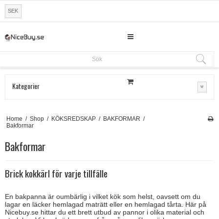
SEK
Sök
Sök
Kategorier
Home
/
Shop
/
KÖKSREDSKAP
/
BAKFORMAR
/
Bakformar
Bakformar
Brick kokkärl för varje tillfälle
En bakpanna är oumbärlig i vilket kök som helst, oavsett om du
lagar en läcker hemlagad maträtt eller en hemlagad tårta. Här på
Nicebuy.se hittar du ett brett utbud av pannor i olika material och