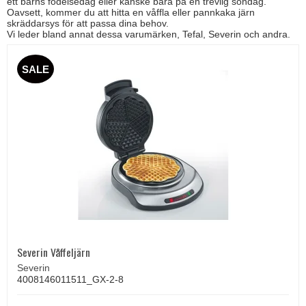
ett barns födelsedag eller kanske bara på en trevlig söndag.
Oavsett, kommer du att hitta en våffla eller pannkaka järn
skräddarsys för att passa dina behov.
Vi leder bland annat dessa varumärken, Tefal, Severin och andra.
SALE
Severin Våffeljärn
Severin
4008146011511_GX-2-8