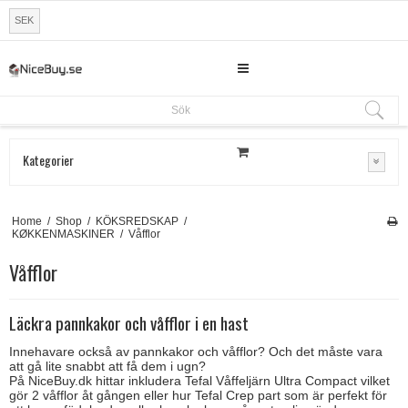
SEK
Sök
Sök
Kategorier
Home
/
Shop
/
KÖKSREDSKAP
/
KØKKENMASKINER
/
Våfflor
Våfflor
Läckra pannkakor och våfflor i en hast
Innehavare också av pannkakor och våfflor? Och det måste vara
att gå lite snabbt att få dem i ugn?
På NiceBuy.dk hittar inkludera Tefal Våffeljärn Ultra Compact vilket
gör 2 våfflor åt gången eller hur Tefal Crep part som är perfekt för