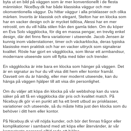
byta ut en bild på väggen som är mer konventionellt i de flesta
människor. NiceBuy.dk har både klassiska väggur och mer
okonventionella väggur. Du hittar väggur i alla prisklasser och olika
märken. Invortis är klassisk och elegant, Stelton har en klocka som
har en vacker design och är mycket tidlösa, Alessi har en mer
retrostil, om du vill hålla stilen från den gamla tiden. Om du köper
en Eva Solo väggklocka, för dig en massa pengar, en trevlig enkel
design, där det finns flera variationer i utseende. Jacob Jensen är
kunnig inom väderstationer, timer och väckarklocka, deras typiska
klasisske men praktisk och har en vacker uttryck som signalerar
kvalitet. Rösle har gjort en väggklocka, som liknar ett armbandsur,
modernare utseende som vill flytta med tider och trender.
En väggklocka är inte bara en klocka som hänger på väggen. Det
är en signatur av hur du vill visa ditt hem eller kontor framåt.
Oavsett om du är händig, eller mer modernt utseende, kan du
hänga på väggen hjälper till att visa din personlighet.
Om du väljer att köpa din klocka på vår webbshop kan du vara
säker på att få en väggklocka där pris och kvalitet match. På
Nicebuy.dk gör vi en punkt att ha ett brett utbud av prisklasser,
variationer och utseende, så du måste hitta just den klocka som du
behöver i ditt hem eller kontor.
På Nicebuy.dk vi vill nöjda kunder, och bör det finnas frågor eller
komplikationer i samband med att köpa eller återvänder, är vår