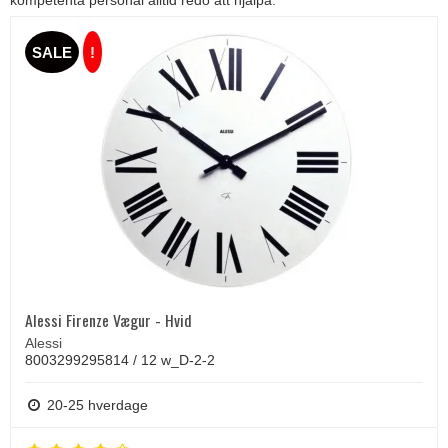
kompetenta personal alltid redo att hjälpa.
SALE
!
Alessi Firenze Vægur - Hvid
Alessi
8003299295814 / 12 w_D-2-2
20-25 hverdage