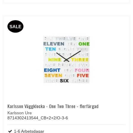
SALE
Karlsson Väggklocka - One Two Three - flerfärgad
Karlsson Ure
8714302413544_CB+2+2/O-3-6
1-6 Arbetsdagar