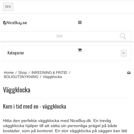
SEK
Sök
Sök
Kategorier
Home
/
Shop
/
INREDNING & FRITID
/
BOLIGUTSNYKNING
/
Väggklocka
Väggklocka
Kom i tid med en - väggklocka
Hitta den perfekta väggklocka med NiceBuy.dk. En trevlig
väggklocka hjälper till att sätta sin personliga prägel på både
bostäder, som på kontoret. En stor väggklocka på väggen kan lätt