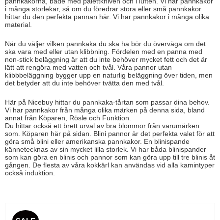
pannkakorna, både med palettkniven och i luften.
Vi har pannkakor
i många storlekar, så om du föredrar stora eller små pannkakor
hittar du den perfekta pannan här.
Vi har pannkakor i många olika
material.
När du väljer vilken pannkaka du ska ha bör du överväga om det
ska vara med eller utan klibbning.
Fördelen med en panna med
non-stick beläggning är att du inte behöver mycket fett och det är
lätt att rengöra med vatten och tvål.
Våra pannor utan
klibbbeläggning bygger upp en naturlig beläggning över tiden, men
det betyder att du inte behöver tvätta den med tvål.
Här på Nicebuy hittar du pannkaka-tårtan som passar dina behov.
Vi har pannkakor från många olika märken på denna sida, bland
annat från Köparen, Rösle och Funktion.
Du hittar också ett brett urval av bra blommor från varumärken
som.
Köparen här på sidan.
Blini pannor är det perfekta valet för att
göra små blini eller amerikanska pannkakor.
En blinispande
kännetecknas av sin mycket lilla storlek.
Vi har båda blinispander
som kan göra en blinis och pannor som kan göra upp till tre blinis åt
gången.
De flesta av våra kokkärl kan användas vid alla kamintyper
också induktion.