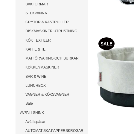
BAKFORMAR
STEKPANNA
GRYTOR & KASTRULLER
DISKMASKINER UTRUSTNING
KÖK TEXTILER
SALE
KAFFE & TE
MATFÖRVARING OCH BURKAR
KØKKENMASKINER
BAR & WINE
LUNCHBOX
VAGNER & KÖKSVAGNER
Sale
AVFALLSHINK
Avfallspåsar
AUTOMATISKA PAPPERSKROGAR