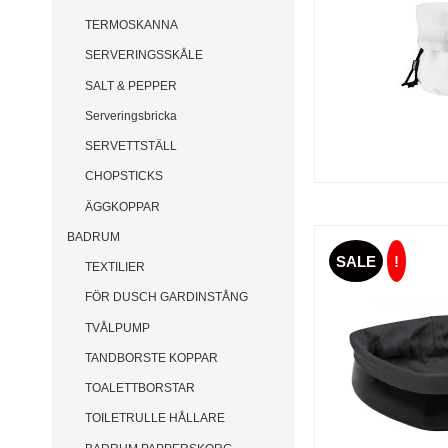
TERMOSKANNA
SERVERINGSSKÅLE
SALT & PEPPER
Serveringsbricka
SERVETTSTÄLL
CHOPSTICKS
ÄGGKOPPAR
BADRUM
SALE
!
TEXTILIER
FÖR DUSCH GARDINSTÅNG
TVÅLPUMP
TANDBORSTE KOPPAR
TOALETTBORSTAR
TOILETRULLE HÅLLARE