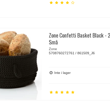
Zone Confetti Basket Black - 2
Små
Zone
5708760272761 / 861509_J6
Inte i lager